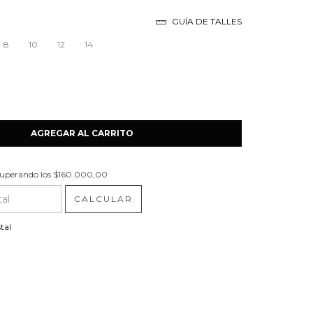
GUÍA DE TALLES
8
10
12
14
uperando los
$160.000,00
$160.000,00
CALCULAR
P:
CAMBIAR CP
tal