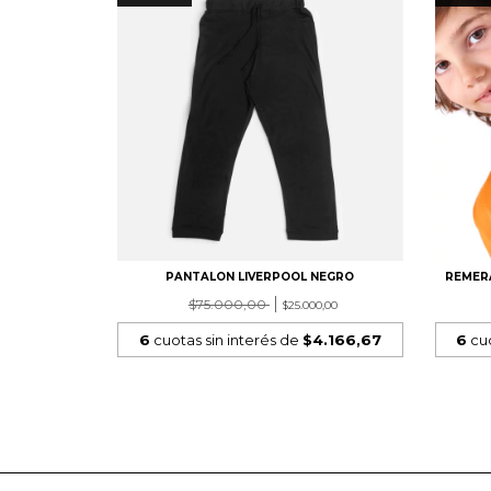
PANTALON LIVERPOOL NEGRO
REMER
$75.000,00
$25.000,00
6
cuotas sin interés de
$4.166,67
6
cuo