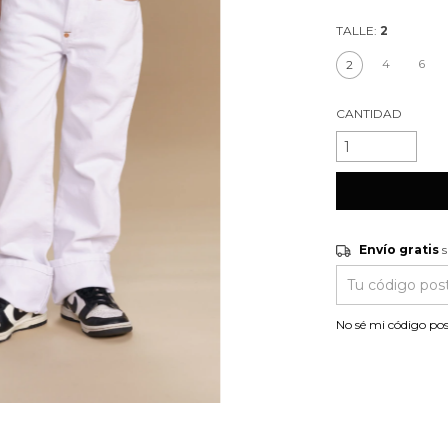
TALLE:
2
4
6
2
CANTIDAD
Envío gratis
s
Envío gratis
Entregas para el C
No sé mi código pos