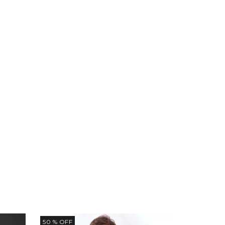
50
% OFF