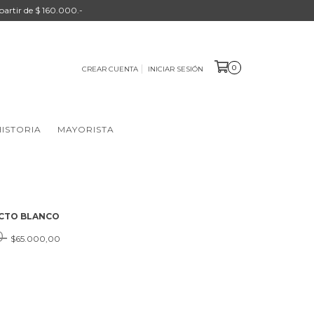
 partir de $ 160.000.-
0
CREAR CUENTA
INICIAR SESIÓN
ISTORIA
MAYORISTA
ECTO BLANCO
0
$65.000,00