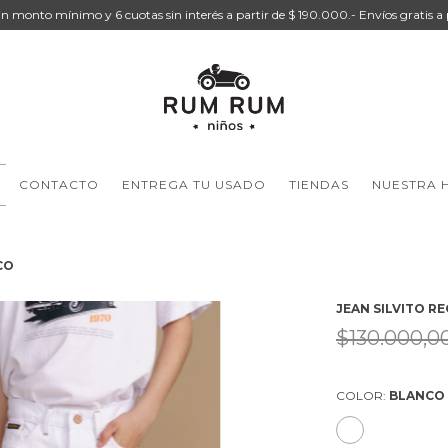
sin monto mínimo y 6 cuotas sin interés a partir de $ 190.000.- Envíos gratis a
CONTACTO
ENTREGA TU USADO
TIENDAS
NUESTRA H
CO
JEAN SILVITO R
$130.000,0
COLOR:
BLANCO