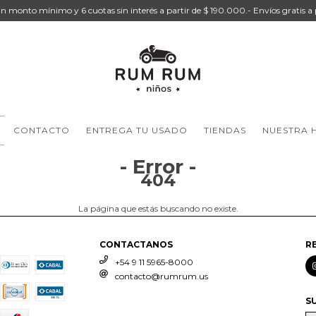
sin monto mínimo y 6 cuotas sin interés a partir de $ 190.000.- Envíos gratis a
CONTACTO
ENTREGA TU USADO
TIENDAS
NUESTRA H
- Error -
404
La página que estás buscando no existe.
CONTACTANOS
R
+54 9 11 5965-8000
contacto@rumrum.us
S